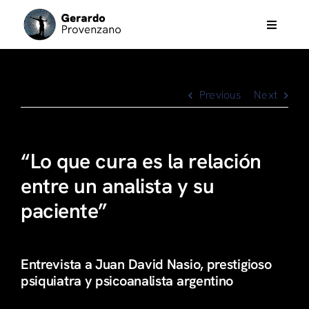
Skip
to
Toggle
Navigati
content
Psicoterapia
Previous
Next
Eneagrama
Análisis Bioenergético
“Lo que cura es la relación
entre un analista y su
Films, Music & otros
paciente”
Gerardo Provenzano
Entrevista a Juan David Nasio, prestigioso
psiquiatra y psicoanalista argentino
Trainings & workshops