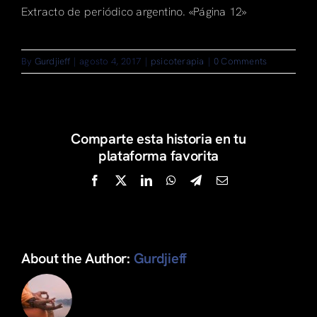
Extracto de periódico argentino. «Página 12»
By
Gurdjieff
|
agosto 4, 2017
|
psicoterapia
|
0 Comments
Comparte esta historia en tu
plataforma favorita
Facebook
X
LinkedIn
WhatsApp
Telegram
Email
About the Author:
Gurdjieff