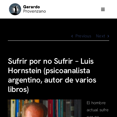
Skip
to
Toggle
Navigati
content
Psicoterapia
Previous
Next
Eneagrama
Análisis Bioenergético
Sufrir por no Sufrir – Luis
Hornstein (psicoanalista
Films, Music & otros
argentino, autor de varios
libros)
Gerardo Provenzano
El hombre
Trainings & workshops
actual sufre
por no