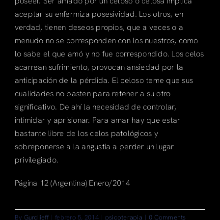
poseer. Ser amado por un celoso o celosa implica
aceptar su enfermiza posesividad. Los otros, en
verdad, tienen deseos propios, que a veces o a
menudo no se corresponden con los nuestros, como
lo sabe el que amó y no fue correspondido. Los celos
acarrean sufrimiento, provocan ansiedad por la
anticipación de la pérdida. El celoso teme que sus
cualidades no basten para retener a su otro
significativo. De ahí la necesidad de controlar,
intimidar y aprisionar. Para amar hay que estar
bastante libre de los celos patológicos y
sobreponerse a la angustia a perder un lugar
privilegiado.
Página 12 (Argentina) Enero/2014
By
Gurdjieff
|
febrero 5, 2014
|
psicoterapia
|
0 Comments