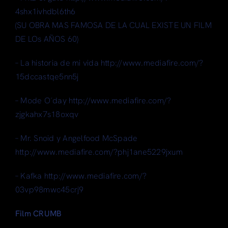
4shx1ivhdbl6th6
(SU OBRA MAS FAMOSA DE LA CUAL EXISTE UN FILM
DE LOs AÑOS 60)
– La historia de mi vida http://www.mediafire.com/?
15dccastqe5nn5j
– Mode O´day http://www.mediafire.com/?
zjgkahx7s18oxqv
– Mr. Snoid y Angelfood McSpade
http://www.mediafire.com/?phj1ane5229jxum
– Kafka http://www.mediafire.com/?
03vp98mwc45crj9
Film CRUMB