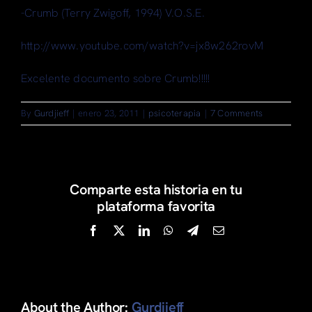
-Crumb (Terry Zwigoff, 1994) V.O.S.E.
http://www.youtube.com/watch?v=jx8w262rovM
Excelente documento sobre Crumb!!!!!
By
Gurdjieff
|
enero 23, 2011
|
psicoterapia
|
7 Comments
Comparte esta historia en tu
plataforma favorita
Facebook
X
LinkedIn
WhatsApp
Telegram
Email
About the Author:
Gurdjieff