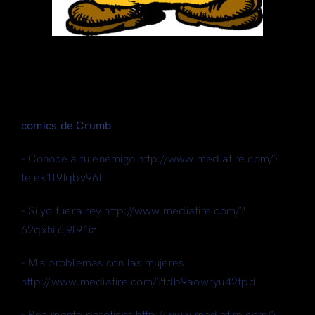
comics de Crumb
– Conoce a tu enemigo http://www.mediafire.com/?
tejek1t9fqbv96f
– Si yo fuera rey http://www.mediafire.com/?
62qxhij6j9l91iz
– Mis problemas con las mujeres
http://www.mediafire.com/?tdb9aowryu42fpd
– Realmente pateticos http://www.mediafire.com/?