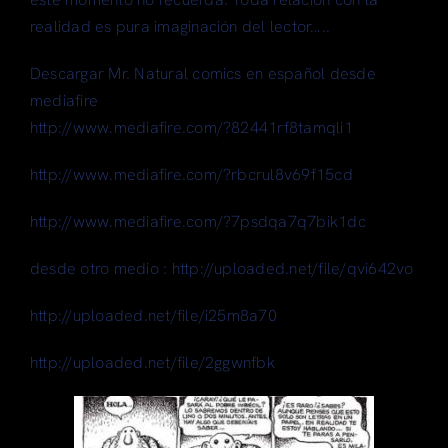
realidad es pura imaginación del lector…..
Descargar Mr. Natural comics en español desde
mediafire
http://www.mediafire.com/?82441rf8tamqli1
http://www.mediafire.com/?rbcrul8v69f15cd
http://www.mediafire.com/?7psdqa7q7bik1dc
desde otro medio : http://uploaded.net/file/qvi642vo
http://uploaded.net/file/i25m8a70
http://uploaded.net/file/2ggwnfbk