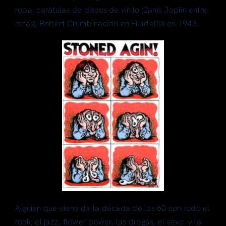
ropa, carátulas de discos de vinilo (Janis Joplin entre
Articulos
otras), Robert Crumb nacido en Filadelfia en 1943.
Search
for:
Alguien que viene de la década de los 60 con todo el
rock, el jazz, flower power, las drogas, el sexo y la