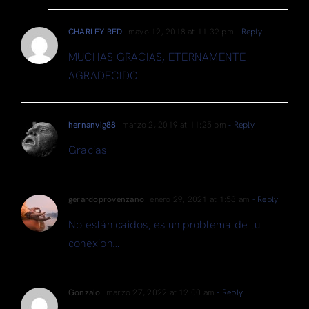
CHARLEY RED
mayo 12, 2018 at 11:32 pm
- Reply
MUCHAS GRACIAS, ETERNAMENTE
AGRADECIDO
hernanvig88
marzo 2, 2019 at 11:25 pm
- Reply
Gracias!
gerardoprovenzano
enero 29, 2021 at 1:58 am
- Reply
No están caidos, es un problema de tu
conexion…
Gonzalo
marzo 27, 2022 at 12:00 am
- Reply