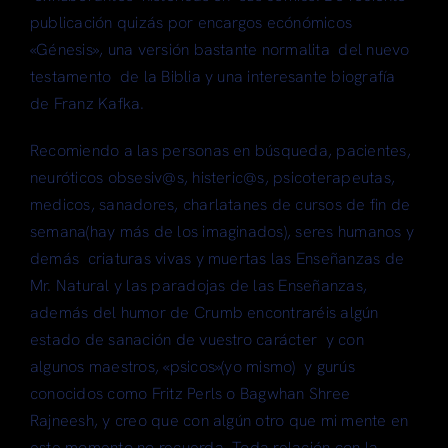
publicación quizás por encargos ecónómicos
«Génesis», una versión bastante normalita del nuevo
testamento de la Biblia y una interesante biografía
de Franz Kafka.
Recomiendo a las personas en búsqueda, pacientes,
neuróticos obsesiv@s, histeric@s, psicoterapeutas,
medicos, sanadores, charlatanes de cursos de fin de
semana(hay más de los imaginados), seres humanos y
demás criaturas vivas y muertas las Enseñanzas de
Mr. Natural y las paradojas de las Enseñanzas,
además del humor de Crumb encontraréis algún
estado de sanación de vuestro carácter y con
algunos maestros, «psicos»(yo mismo) y gurús
conocidos como Fritz Perls o Bagwhan Shree
Rajneesh, y creo que con algún otro que mi mente en
este momento no recuerda. Toda relación con la