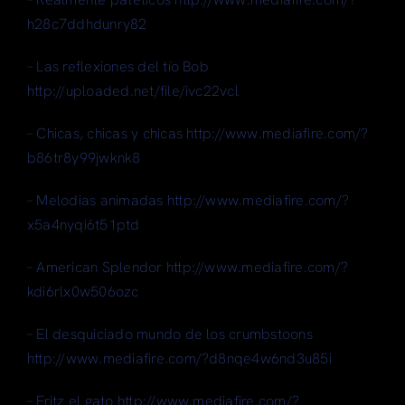
h28c7ddhdunry82
– Las reflexiones del tío Bob
http://uploaded.net/file/ivc22vcl
– Chicas, chicas y chicas http://www.mediafire.com/?
b86tr8y99jwknk8
– Melodias animadas http://www.mediafire.com/?
x5a4nyqi6t51ptd
– American Splendor http://www.mediafire.com/?
kdi6rlx0w506ozc
– El desquiciado mundo de los crumbstoons
http://www.mediafire.com/?d8nqe4w6nd3u85i
– Fritz el gato http://www.mediafire.com/?