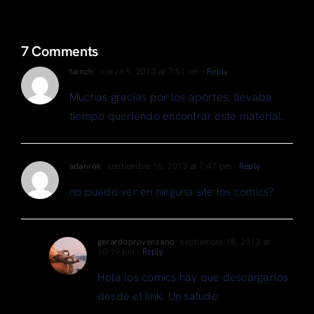
7 Comments
tainch
marzo 9, 2013 at 7:51 am
- Reply
Muchas gracias por los aportes, llevaba
tiempo queriendo encontrar este material.
adanrok
septiembre 16, 2013 at 7:47 pm
- Reply
no puedo ver en ninguna site los comics?
gerardoprovenzano
septiembre 18, 2013 at
10:19 pm
- Reply
Hola los comics hay que descargarlos
desde el link. Un saludo