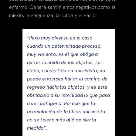
enfermo. Genera sentimientos negativos como el
miedo, la vergüenza, la culpa y el vacío:
“Pero muy diverso es el caso
cuando un determinado proceso,
muy violento, es el que obliga a
quitar la libido de los objetos. La
libido, convertida en narcisista, no
puede entonces hallar el camino de
regreso hacia los objetos, y es este
obstáculo a su movilidad lo que pasa
a ser patógeno. Parece que la
acumulación de la libido narcisista
no se tolera más allá de cierta
medida”.