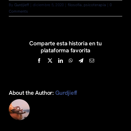
By
Gurdjieff
|
diciembre 5, 2020
|
filosofía
,
psicoterapia
|
0
Comments
Comparte esta historia en tu
plataforma favorita
Facebook
X
LinkedIn
WhatsApp
Telegram
Email
About the Author:
Gurdjieff