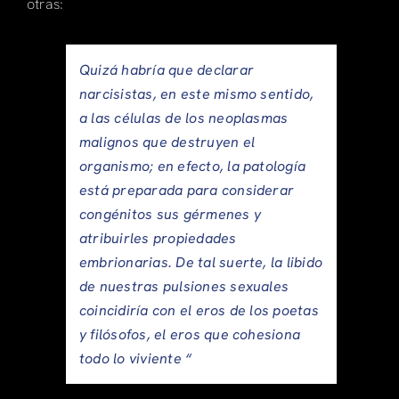
otras:
Quizá habría que declarar
narcisistas, en este mismo sentido,
a las células de los neoplasmas
malignos que destruyen el
organismo; en efecto, la patología
está preparada para considerar
congénitos sus gérmenes y
atribuirles propiedades
embrionarias. De tal suerte, la libido
de nuestras pulsiones sexuales
coincidiría con el eros de los poetas
y filósofos, el eros que cohesiona
todo lo viviente “