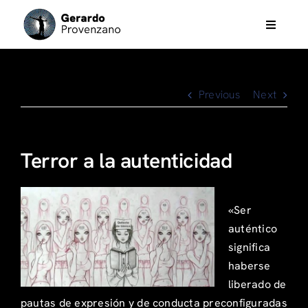
Skip
to
Toggle
Navigati
content
Psicoterapia
Previous
Next
Eneagrama
Análisis Bioenergético
Terror a la autenticidad
Films, Music & otros
«Ser
auténtico
Gerardo Provenzano
significa
haberse
liberado de
Trainings & workshops
pautas de expresión y de conducta preconfiguradas