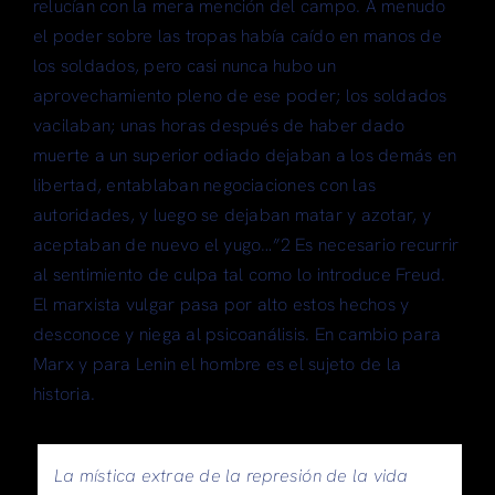
relucían con la mera mención del campo. A menudo
el poder sobre las tropas había caído en manos de
los soldados, pero casi nunca hubo un
aprovechamiento pleno de ese poder; los soldados
vacilaban; unas horas después de haber dado
muerte a un superior odiado dejaban a los demás en
libertad, entablaban negociaciones con las
autoridades, y luego se dejaban matar y azotar, y
aceptaban de nuevo el yugo…”2 Es necesario recurrir
al sentimiento de culpa tal como lo introduce Freud.
El marxista vulgar pasa por alto estos hechos y
desconoce y niega al psicoanálisis. En cambio para
Marx y para Lenin el hombre es el sujeto de la
historia.
La mística extrae de la represión de la vida