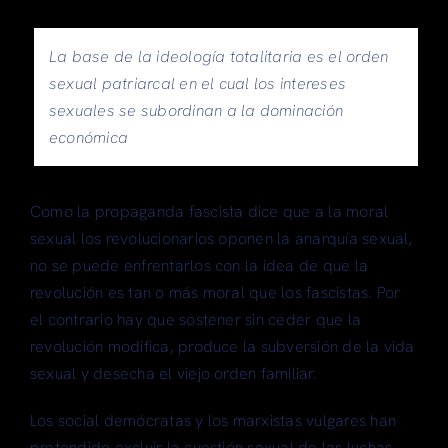
La base de la ideología totalitaria es el orden
sexual patriarcal en el cual los intereses
sexuales se subordinan a la dominación
económica
Como la propaganda fascista dice que a la moral
sexual los revolucionarios oponen la anarquía sexual,
no se puede enfrentarlos con la idea de que la
revolución es tan o más moral que los fascistas. Por
el contrario hay que sostener sin ceder que la
revolución modifica, produce la subversión de la vida
sexual y desecha el viejo orden familiar.
Los social demócratas y los marxistas vulgares han
pretendido excluir la cuestión sexual de las luchas