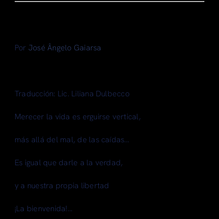
Articulos
Search
Por
José Ângelo Gaiarsa
for:
Traducción: Lic. Liliana Dulbecco
Merecer la vida es erguirse vertical,
más allá del mal, de las caídas…
Es igual que darle a la verdad,
y a nuestra propia libertad
¡La bienvenida!…